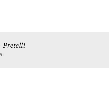
ry
the taverna
wedding & celebrations
reserv
 Pretelli
LLI