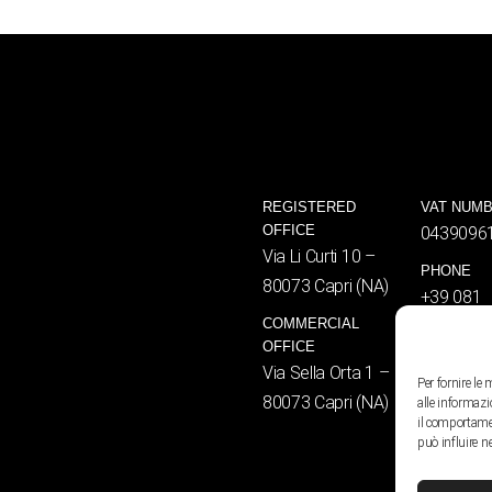
REGISTERED
VAT NUM
OFFICE
0439096
Via Li Curti 10 –
PHONE
80073 Capri (NA)
+39 081
COMMERCIAL
8376461
OFFICE
EMAIL
Via Sella Orta 1 –
Per fornire le
info@an
80073 Capri (NA)
alle informazi
press@a
il comportamen
può influire n