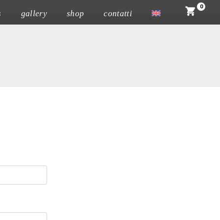
0
s
gallery
shop
contatti