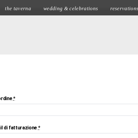
the taverna
wedding & celebrations
reservation
ordine
*
il di fatturazione
*