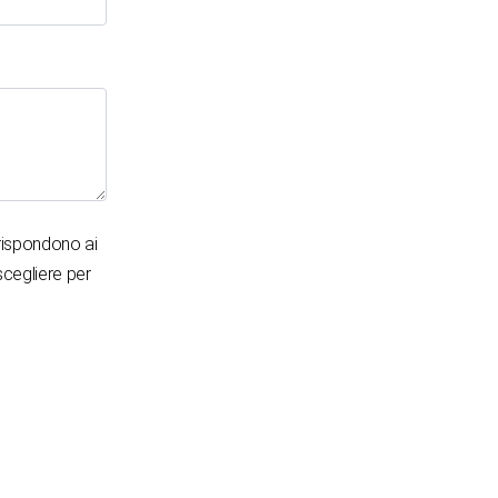
orrispondono ai
 scegliere per