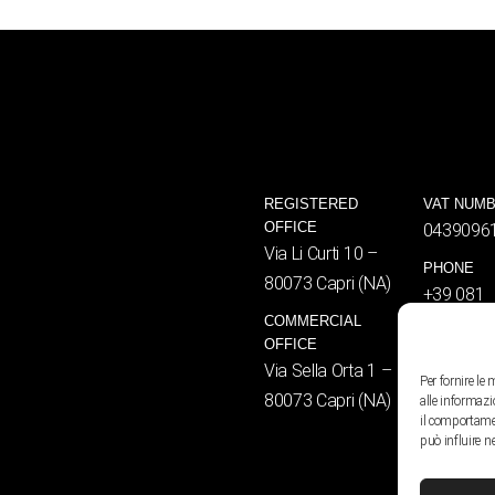
REGISTERED
VAT NUM
OFFICE
0439096
Via Li Curti 10 –
PHONE
80073 Capri (NA)
+39 081
COMMERCIAL
8376461
OFFICE
EMAIL
Via Sella Orta 1 –
Per fornire le
info@an
80073 Capri (NA)
alle informazi
press@a
il comportamen
può influire n