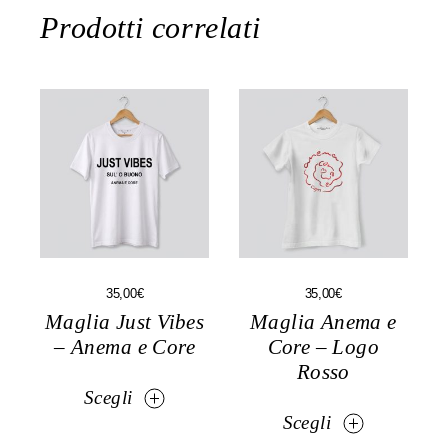
Prodotti correlati
Questo
Questo
35,00
€
35,00
€
prodotto
prodotto
ha
ha
Maglia Just Vibes
Maglia Anema e
più
più
– Anema e Core
Core – Logo
varianti.
varianti.
Le
Le
Rosso
opzioni
opzioni
Scegli
possono
possono
essere
essere
Scegli
scelte
scelte
nella
nella