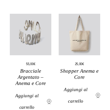
pagina
pagina
del
del
prodotto
prodotto
55,00
€
25,00
€
Bracciale
Shopper Anema e
Argentato –
Core
Anema e Core
Aggiungi al
Aggiungi al
carrello
carrello