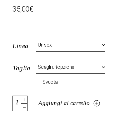
35,00
€
Unisex
Linea
Scegli un'opzione
Taglia
Svuota
Maglia My Summer - Anema e Core quantity
Aggiungi al carrello