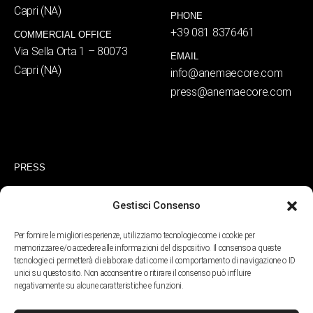
Capri (NA)
PHONE
+39 081 8376461
COMMERCIAL OFFICE
Via Sella Orta 1 – 80073
EMAIL
Capri (NA)
info@anemaecore.com
press@anemaecore.com
PRESS
RESERVATIONS
Gestisci Consenso
PRIVACY POLICY
COOKIE POLICY
Per fornire le migliori esperienze, utilizziamo tecnologie come i cookie per
memorizzare e/o accedere alle informazioni del dispositivo. Il consenso a queste
tecnologie ci permetterà di elaborare dati come il comportamento di navigazione o ID
unici su questo sito. Non acconsentire o ritirare il consenso può influire
negativamente su alcune caratteristiche e funzioni.
RICHIEDI RECESSO