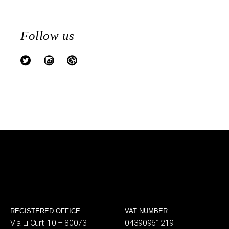
Follow us
REGISTERED OFFICE
VAT NUMBER
Via Li Curti 10 – 80073
04390961219